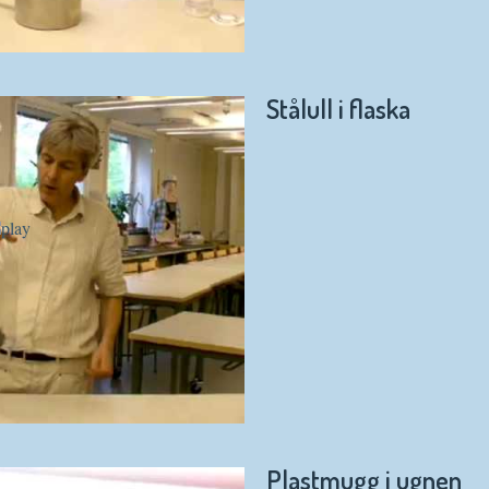
Stålull i flaska
Plastmugg i ugnen