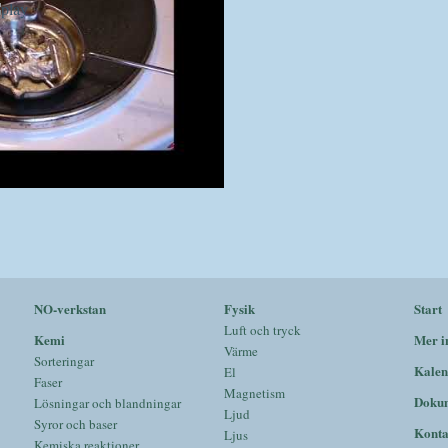
NO-verkstan
Fysik
Start
Luft och tryck
Kemi
Mer i
Värme
Sorteringar
Kalen
El
Faser
Magnetism
Doku
Lösningar och blandningar
Ljud
Syror och baser
Konta
Ljus
Kemiska reaktioner