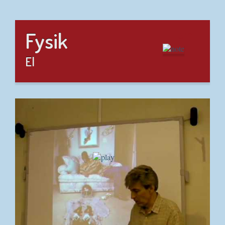
Hem
Fysik
El