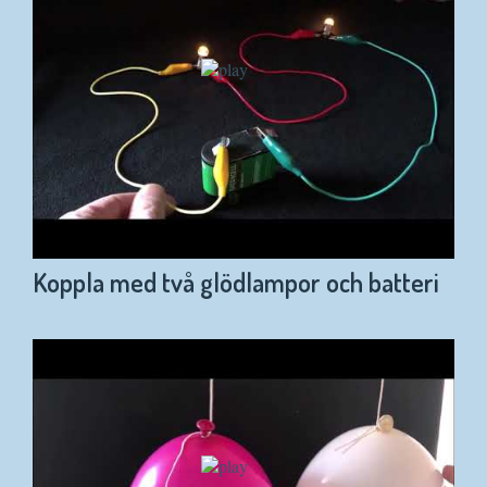
Koppla med två glödlampor och batteri