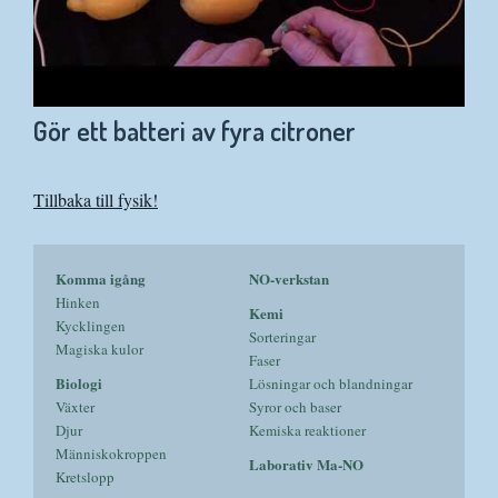
Gör ett batteri av fyra citroner
Tillbaka till fysik!
Komma igång
NO-verkstan
Hinken
Kemi
Kycklingen
Sorteringar
Magiska kulor
Faser
Biologi
Lösningar och blandningar
Växter
Syror och baser
Djur
Kemiska reaktioner
Människokroppen
Laborativ Ma-NO
Kretslopp