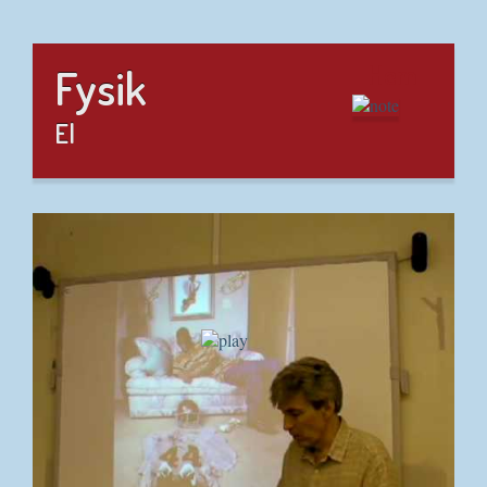
Hem
Fysik
El