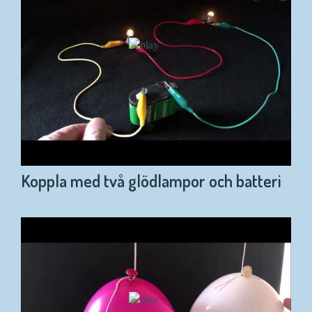
Koppla med två glödlampor och batteri