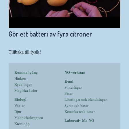
Gör ett batteri av fyra citroner
Tillbaka till fysik!
Komma igång
NO-verkstan
Hinken
Kemi
Kycklingen
Sorteringar
Magiska kulor
Faser
Biologi
Lösningar och blandningar
Växter
Syror och baser
Djur
Kemiska reaktioner
Människokroppen
Laborativ Ma-NO
Kretslopp