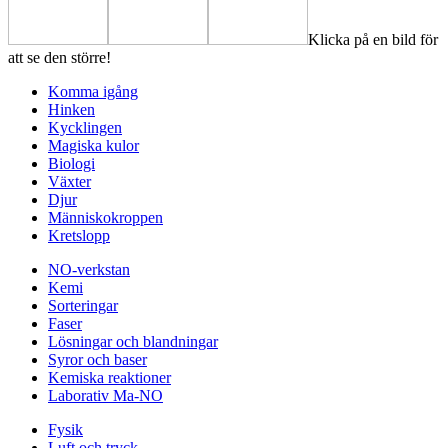
Klicka på en bild för
att se den större!
Komma igång
Hinken
Kycklingen
Magiska kulor
Biologi
Växter
Djur
Människokroppen
Kretslopp
NO-verkstan
Kemi
Sorteringar
Faser
Lösningar och blandningar
Syror och baser
Kemiska reaktioner
Laborativ Ma-NO
Fysik
Luft och tryck