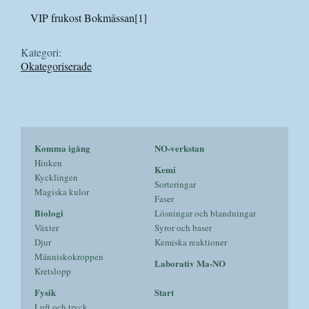
VIP frukost Bokmässan[1]
Kategori:
Okategoriserade
Komma igång
NO-verkstan
Hinken
Kemi
Kycklingen
Sorteringar
Magiska kulor
Faser
Biologi
Lösningar och blandningar
Växter
Syror och baser
Djur
Kemiska reaktioner
Människokroppen
Laborativ Ma-NO
Kretslopp
Fysik
Start
Luft och tryck