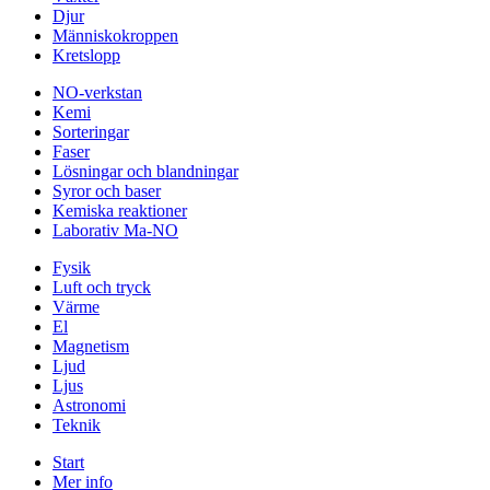
Djur
Människokroppen
Kretslopp
NO-verkstan
Kemi
Sorteringar
Faser
Lösningar och blandningar
Syror och baser
Kemiska reaktioner
Laborativ Ma-NO
Fysik
Luft och tryck
Värme
El
Magnetism
Ljud
Ljus
Astronomi
Teknik
Start
Mer info