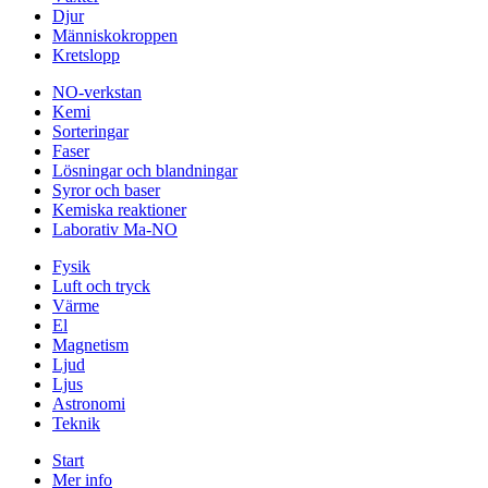
Djur
Människokroppen
Kretslopp
NO-verkstan
Kemi
Sorteringar
Faser
Lösningar och blandningar
Syror och baser
Kemiska reaktioner
Laborativ Ma-NO
Fysik
Luft och tryck
Värme
El
Magnetism
Ljud
Ljus
Astronomi
Teknik
Start
Mer info