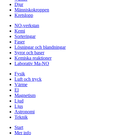
Djur
Människokroppen
Kretslopp
NO-verkstan
Kemi
Sorteringar
Faser
Lösningar och blandningar
Syror och baser
Kemiska reaktioner
Laborativ Ma-NO
Fysik
Luft och tryck
Värme
El
Magnetism
Ljud
Ljus
Astronomi
Teknik
Start
Mer info