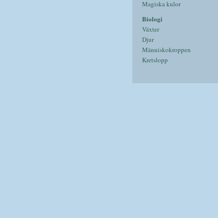
Magiska kulor
Biologi
Växter
Djur
Människokroppen
Kretslopp