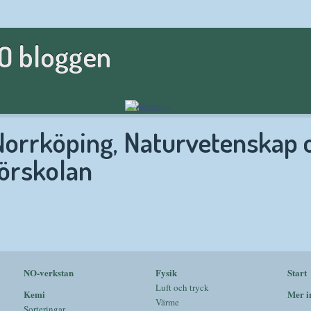
NO bloggen
Norrköping, Naturvetenskap o
förskolan
NO-verkstan
Fysik
Start
Luft och tryck
Kemi
Mer i
Värme
Sorteringar