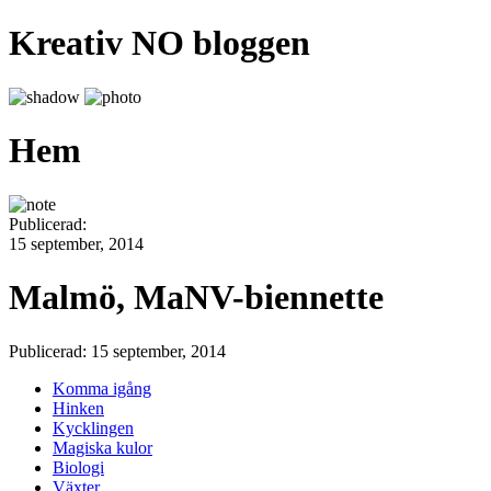
Kreativ NO bloggen
Hem
Publicerad:
15 september, 2014
Malmö, MaNV-biennette
Publicerad: 15 september, 2014
Komma igång
Hinken
Kycklingen
Magiska kulor
Biologi
Växter