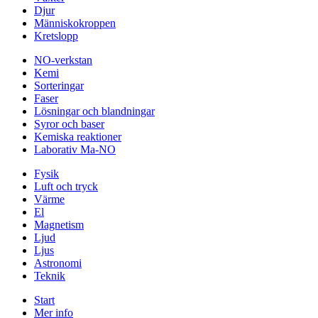
Djur
Människokroppen
Kretslopp
NO-verkstan
Kemi
Sorteringar
Faser
Lösningar och blandningar
Syror och baser
Kemiska reaktioner
Laborativ Ma-NO
Fysik
Luft och tryck
Värme
El
Magnetism
Ljud
Ljus
Astronomi
Teknik
Start
Mer info