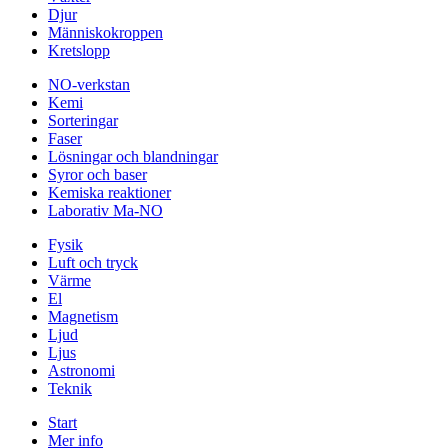
Djur
Människokroppen
Kretslopp
NO-verkstan
Kemi
Sorteringar
Faser
Lösningar och blandningar
Syror och baser
Kemiska reaktioner
Laborativ Ma-NO
Fysik
Luft och tryck
Värme
El
Magnetism
Ljud
Ljus
Astronomi
Teknik
Start
Mer info