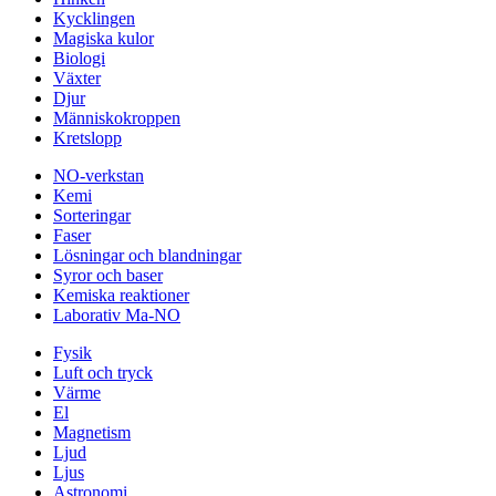
Kycklingen
Magiska kulor
Biologi
Växter
Djur
Människokroppen
Kretslopp
NO-verkstan
Kemi
Sorteringar
Faser
Lösningar och blandningar
Syror och baser
Kemiska reaktioner
Laborativ Ma-NO
Fysik
Luft och tryck
Värme
El
Magnetism
Ljud
Ljus
Astronomi