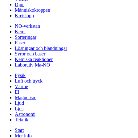
Djur
Människokroppen
Kretslopp
NO-verkstan
Kemi
Sorteringar
Faser
Lösningar och blandningar
Syror och baser
Kemiska reaktioner
Laborativ Ma-NO
Fysik
Luft och tryck
Värme
El
Magnetism
Ljud
Ljus
Astronomi
Teknik
Start
Mer info