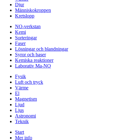
Djur
Människokroppen
Kretslopp
NO-verkstan
Kemi
Sorteringar
Faser
Lösningar och blandningar
Syror och baser
Kemiska reaktioner
Laborativ Ma-NO
Fysik
Luft och tryck
Värme
El
Magnetism
Ljud
Ljus
Astronomi
Teknik
Start
Mer info