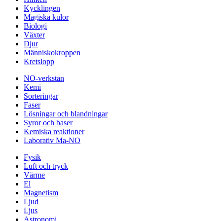
Kycklingen
Magiska kulor
Biologi
Växter
Djur
Människokroppen
Kretslopp
NO-verkstan
Kemi
Sorteringar
Faser
Lösningar och blandningar
Syror och baser
Kemiska reaktioner
Laborativ Ma-NO
Fysik
Luft och tryck
Värme
El
Magnetism
Ljud
Ljus
Astronomi