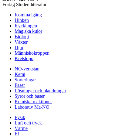
Förlag Studentlitteratur
Komma igång
Hinken
Kycklingen
Magiska kulor
Biologi
Växter
Djur
Människokroppen
Kretslopp
NO-verkstan
Kemi
Sorteringar
Faser
Lösningar och blandningar
Syror och baser
Kemiska reaktioner
Laborativ Ma-NO
Fysik
Luft och tryck
Värme
El