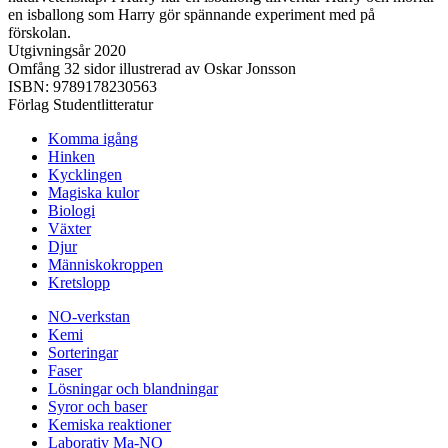
en isballong som Harry gör spännande experiment med på
förskolan.
Utgivningsår 2020
Omfång 32 sidor illustrerad av Oskar Jonsson
ISBN: 9789178230563
Förlag Studentlitteratur
Komma igång
Hinken
Kycklingen
Magiska kulor
Biologi
Växter
Djur
Människokroppen
Kretslopp
NO-verkstan
Kemi
Sorteringar
Faser
Lösningar och blandningar
Syror och baser
Kemiska reaktioner
Laborativ Ma-NO