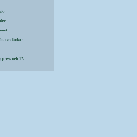
nfo
der
ment
kt och länkar
er
r, press och TV