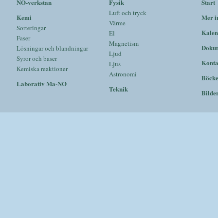
NO-verkstan
Fysik
Start
Luft och tryck
Kemi
Mer i
Värme
Sorteringar
Kalen
El
Faser
Magnetism
Doku
Lösningar och blandningar
Ljud
Syror och baser
Konta
Ljus
Kemiska reaktioner
Astronomi
Böck
Laborativ Ma-NO
Teknik
Bilde