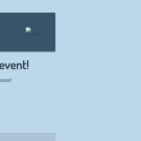
Hem
/event!
iment!