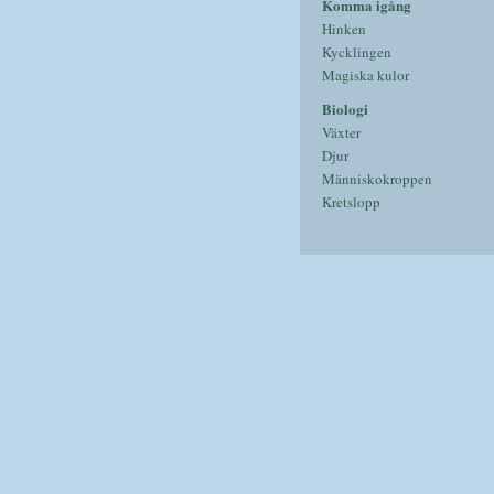
Komma igång
Hinken
Kycklingen
Magiska kulor
Biologi
Växter
Djur
Människokroppen
Kretslopp