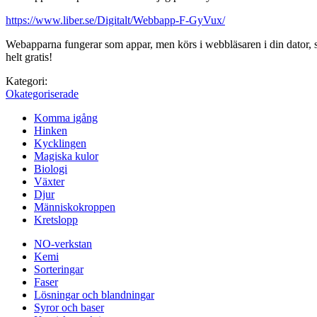
https://www.liber.se/Digitalt/Webbapp-F-GyVux/
Webapparna fungerar som appar, men körs i webbläsaren i din dator, surf
helt gratis!
Kategori:
Okategoriserade
Komma igång
Hinken
Kycklingen
Magiska kulor
Biologi
Växter
Djur
Människokroppen
Kretslopp
NO-verkstan
Kemi
Sorteringar
Faser
Lösningar och blandningar
Syror och baser