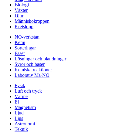
Biologi
Växter
Djur
Människokroppen
Kretslopp
NO-verkstan
Kemi
Sorteringar
Faser
Lösningar och blandningar
Syror och baser
Kemiska reaktioner
Laborativ Ma-NO
Fysik
Luft och tryck
Värme
El
Magnetism
Ljud
Ljus
Astronomi
Teknik