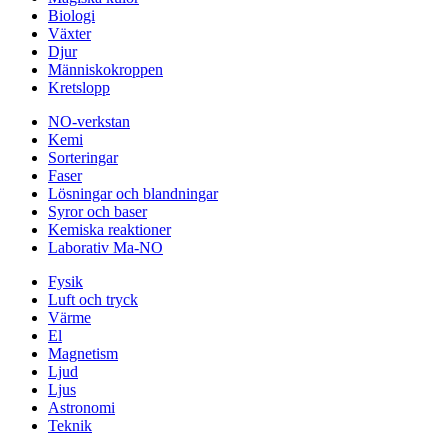
Biologi
Växter
Djur
Människokroppen
Kretslopp
NO-verkstan
Kemi
Sorteringar
Faser
Lösningar och blandningar
Syror och baser
Kemiska reaktioner
Laborativ Ma-NO
Fysik
Luft och tryck
Värme
El
Magnetism
Ljud
Ljus
Astronomi
Teknik