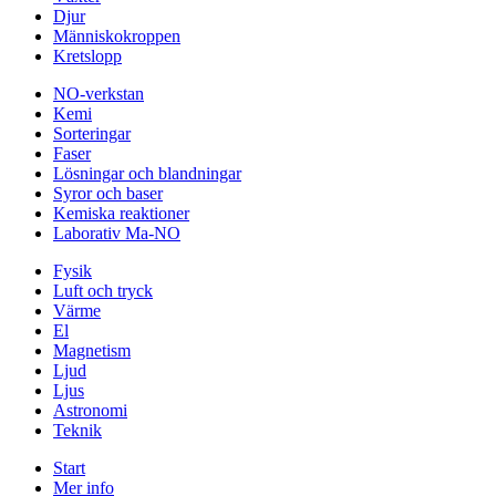
Djur
Människokroppen
Kretslopp
NO-verkstan
Kemi
Sorteringar
Faser
Lösningar och blandningar
Syror och baser
Kemiska reaktioner
Laborativ Ma-NO
Fysik
Luft och tryck
Värme
El
Magnetism
Ljud
Ljus
Astronomi
Teknik
Start
Mer info