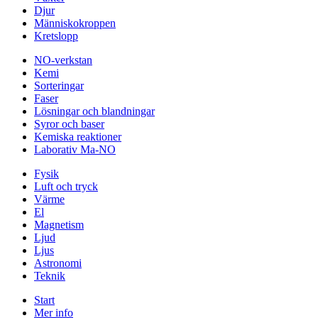
Djur
Människokroppen
Kretslopp
NO-verkstan
Kemi
Sorteringar
Faser
Lösningar och blandningar
Syror och baser
Kemiska reaktioner
Laborativ Ma-NO
Fysik
Luft och tryck
Värme
El
Magnetism
Ljud
Ljus
Astronomi
Teknik
Start
Mer info