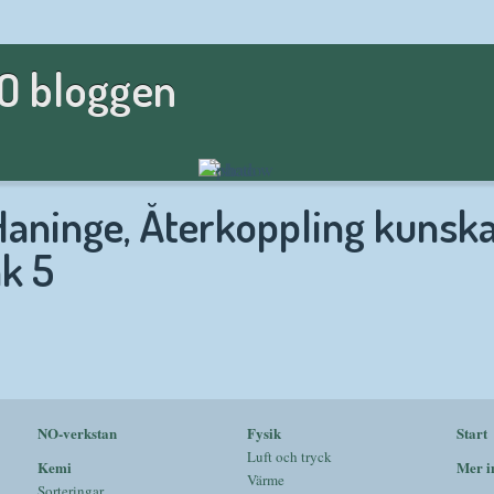
NO bloggen
Haninge, Återkoppling kunska
åk 5
NO-verkstan
Fysik
Start
Luft och tryck
Kemi
Mer i
Värme
Sorteringar