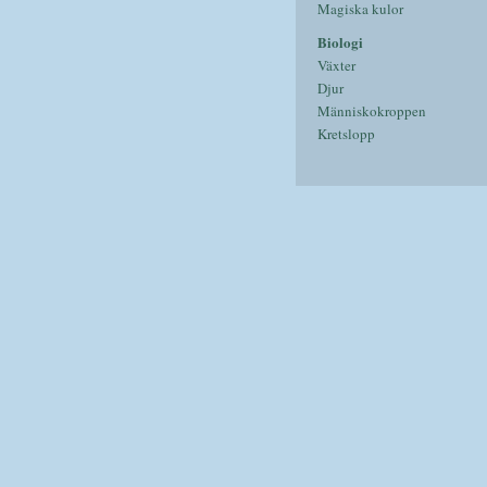
Magiska kulor
Biologi
Växter
Djur
Människokroppen
Kretslopp