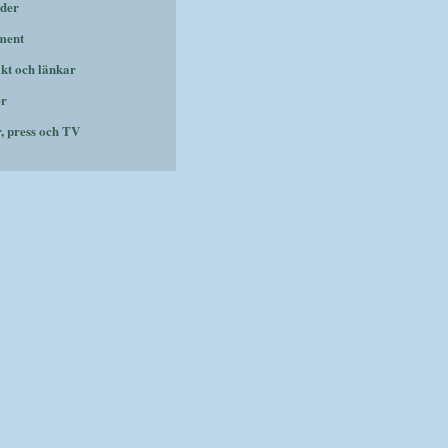
der
ment
kt och länkar
er
r, press och TV