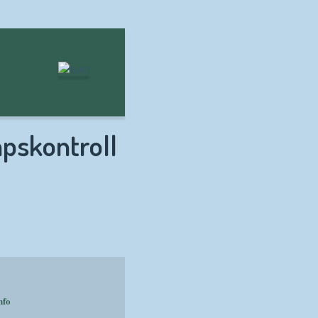
Hem
pskontroll
nfo