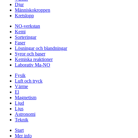
Djur
Människokroppen
Kretslopp
NO-verkstan
Kemi
Sorteringar
Faser
Lösningar och blandningar
Syror och baser
Kemiska reaktioner
Laborativ Ma-NO
Fysik
Luft och tryck
Värme
El
Magnetism
Ljud
Ljus
Astronomi
Teknik
Start
Mer info