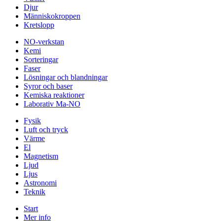
Djur
Människokroppen
Kretslopp
NO-verkstan
Kemi
Sorteringar
Faser
Lösningar och blandningar
Syror och baser
Kemiska reaktioner
Laborativ Ma-NO
Fysik
Luft och tryck
Värme
El
Magnetism
Ljud
Ljus
Astronomi
Teknik
Start
Mer info