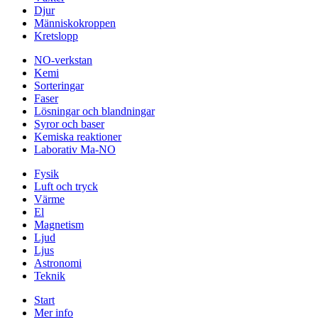
Djur
Människokroppen
Kretslopp
NO-verkstan
Kemi
Sorteringar
Faser
Lösningar och blandningar
Syror och baser
Kemiska reaktioner
Laborativ Ma-NO
Fysik
Luft och tryck
Värme
El
Magnetism
Ljud
Ljus
Astronomi
Teknik
Start
Mer info